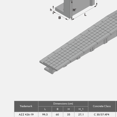
Dimensions (cm)
Trademark
Concrete Class
L
B
H
H_1
AZZ 426-19
99,5
60
35
27,1
C 30/37-XF4