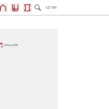
CZ
EN
File to PDF