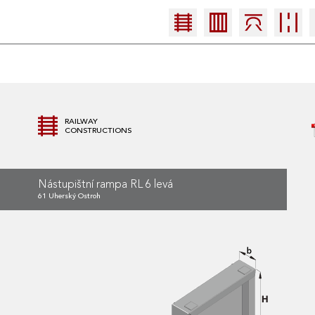
RAILWAY
CONSTRUCTIONS
Nástupištní rampa RL 6 levá
61 Uherský Ostroh