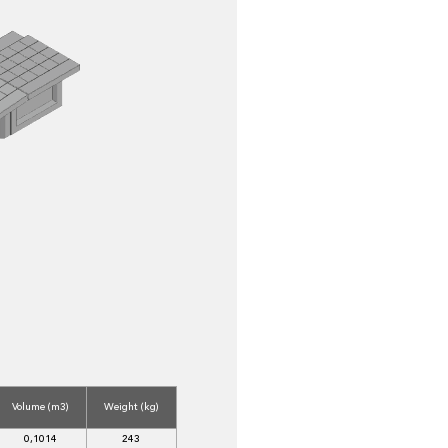
Volume (m3)
Weight (kg)
0,1014
243