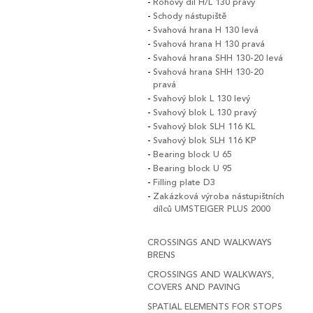
Rohový díl H/L 130 pravý
Schody nástupiště
Svahová hrana H 130 levá
Svahová hrana H 130 pravá
Svahová hrana SHH 130-20 levá
Svahová hrana SHH 130-20
pravá
Svahový blok L 130 levý
Svahový blok L 130 pravý
Svahový blok SLH 116 KL
Svahový blok SLH 116 KP
Bearing block U 65
Bearing block U 95
Filling plate D3
Zakázková výroba nástupištních
dílců UMSTEIGER PLUS 2000
CROSSINGS AND WALKWAYS
BRENS
CROSSINGS AND WALKWAYS,
COVERS AND PAVING
SPATIAL ELEMENTS FOR STOPS