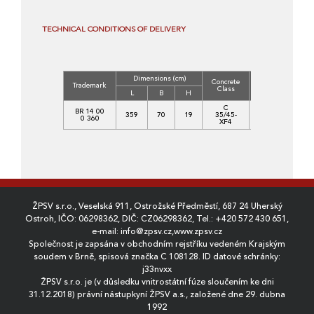
TECHNICAL CONDITIONS OF DELIVERY
Dimensions (cm)
Concrete
Volume
Wei
Trademark
Class
(m3)
(k
L
B
H
C
BR 14 00
359
70
19
35/45-
0,4770
11
0 360
XF4
ŽPSV s.r.o., Veselská 911, Ostrožské Předměstí, 687 24 Uherský
Ostroh, IČO: 06298362, DIČ: CZ06298362, Tel.:
+420 572 430 651
,
e-mail:
info@zpsv.cz
,
www.zpsv.cz
Společnost je zapsána v obchodním rejstříku vedeném Krajským
soudem v Brně, spisová značka C 108128. ID datové schránky:
j33nvxx
ŽPSV s.r.o. je (v důsledku vnitrostátní fúze sloučením ke dni
31.12.2018) právní nástupkyní ŽPSV a.s., založené dne 29. dubna
1992