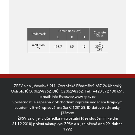
Dimensions (cm)
Concrete
Volume
W
Trademark
Class
(m3)
L
B
H
C
AZX 370-
179,7
85
15
35/45-
0,2142
19
XF4
ŽPSV s.r.o., Veselská 911, Ostrožské Předměstí, 687 24 Uherský
Ostroh, IČO: 06298362, DIČ: CZ06298362, Tel.:
+420 572 430 651
,
e-mail:
info@zpsv.cz
,
www.zpsv.cz
Společnost je zapsána v obchodním rejstříku vedeném Krajským
soudem v Brně, spisová značka C 108128. ID datové schránky:
j33nvxx
ŽPSV s.r.o. je (v důsledku vnitrostátní fúze sloučením ke dni
31.12.2018) právní nástupkyní ŽPSV a.s., založené dne 29. dubna
1992