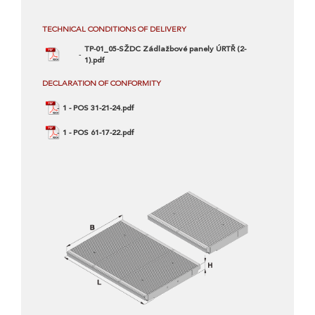
TECHNICAL CONDITIONS OF DELIVERY
TP-01_05-SŽDC Zádlažbové panely ÚRTŘ (2-
1).pdf
DECLARATION OF CONFORMITY
1 - POS 31-21-24.pdf
1 - POS 61-17-22.pdf