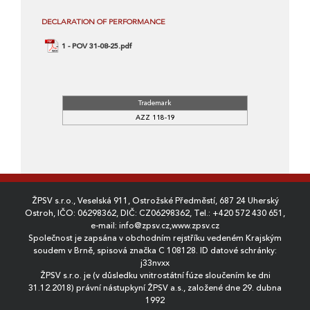
DECLARATION OF PERFORMANCE
1 - POV 31-08-25.pdf
Trademark
AZZ 118-19
ŽPSV s.r.o., Veselská 911, Ostrožské Předměstí, 687 24 Uherský
Ostroh, IČO: 06298362, DIČ: CZ06298362, Tel.:
+420 572 430 651
,
e-mail:
info@zpsv.cz
,
www.zpsv.cz
Společnost je zapsána v obchodním rejstříku vedeném Krajským
soudem v Brně, spisová značka C 108128. ID datové schránky:
j33nvxx
ŽPSV s.r.o. je (v důsledku vnitrostátní fúze sloučením ke dni
31.12.2018) právní nástupkyní ŽPSV a.s., založené dne 29. dubna
1992