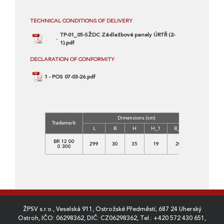
TECHNICAL CONDITIONS OF DELIVERY
TP-01_05-SŽDC Zádlažbové panely ÚRTŘ (2-
1).pdf
DECLARATION OF CONFORMITY
1 - POS 07-03-26.pdf
Dimensions (cm)
Concrete
Trademark
Class
L
B
H
H_1
B_1
C
BR 12 00
299
30
35
19
20
35/45-
0 300
XF4
ŽPSV s.r.o., Veselská 911, Ostrožské Předměstí, 687 24 Uherský
Ostroh, IČO: 06298362, DIČ: CZ06298362, Tel.:
+420 572 430 651
,