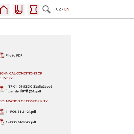
CZ
EN
File to PDF
ECHNICAL CONDITIONS OF
ELIVERY
TP-01_05-SŽDC Zádlažbové
panely ÚRTŘ (2-1).pdf
ECLARATION OF CONFORMITY
1 - POS 31-21-24.pdf
1 - POS 61-17-22.pdf