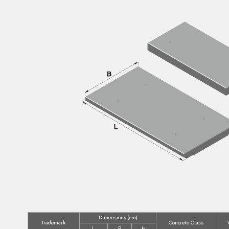
Dimensions (cm)
Trademark
Concrete Class
L
B
H