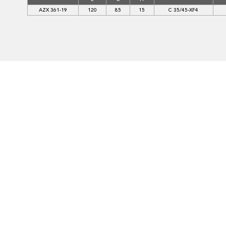
AZX 361-19
120
85
15
C 35/45-XF4