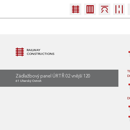
RAILWAY
CONSTRUCTIONS
T
Zádlažbový panel ÚRTŘ 02 vnější 120
D
61 Uherský Ostroh
D