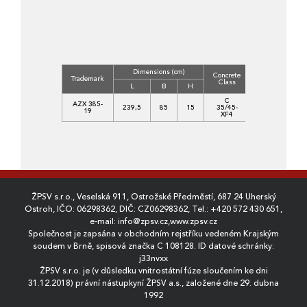
Dimensions (cm)
Concrete
Volume
W
Trademark
Class
(m3)
L
B
H
C
AZX 385-
239,5
85
15
35/45-
0,2770
19
XF4
ŽPSV s.r.o., Veselská 911, Ostrožské Předměstí, 687 24 Uherský
Ostroh, IČO: 06298362, DIČ: CZ06298362, Tel.:
+420 572 430 651
,
e-mail:
info@zpsv.cz
,
www.zpsv.cz
Společnost je zapsána v obchodním rejstříku vedeném Krajským
soudem v Brně, spisová značka C 108128. ID datové schránky:
j33nvxx
ŽPSV s.r.o. je (v důsledku vnitrostátní fúze sloučením ke dni
31.12.2018) právní nástupkyní ŽPSV a.s., založené dne 29. dubna
1992