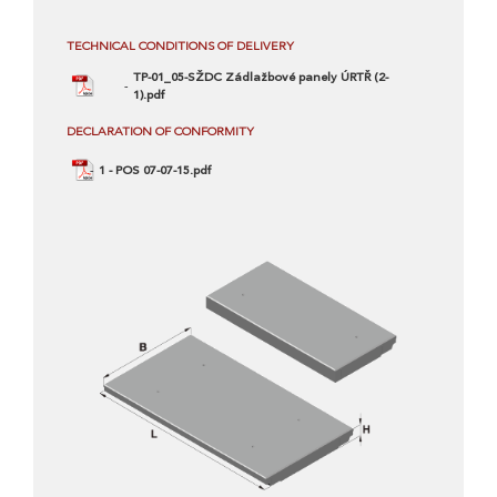
TECHNICAL CONDITIONS OF DELIVERY
TP-01_05-SŽDC Zádlažbové panely ÚRTŘ (2-
1).pdf
DECLARATION OF CONFORMITY
1 - POS 07-07-15.pdf