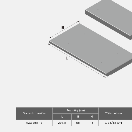
Rozměry (cm)
Obchodní značka
Třída betonu
L
B
H
AZX 385-19
239,5
85
15
C 35/45-XF4