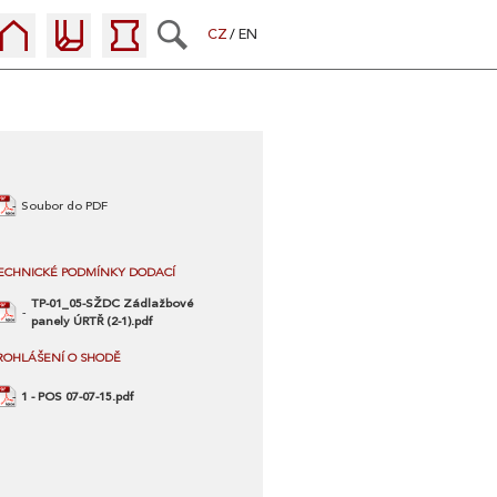
CZ
EN
Soubor do PDF
ECHNICKÉ PODMÍNKY DODACÍ
TP-01_05-SŽDC Zádlažbové
panely ÚRTŘ (2-1).pdf
ROHLÁŠENÍ O SHODĚ
1 - POS 07-07-15.pdf