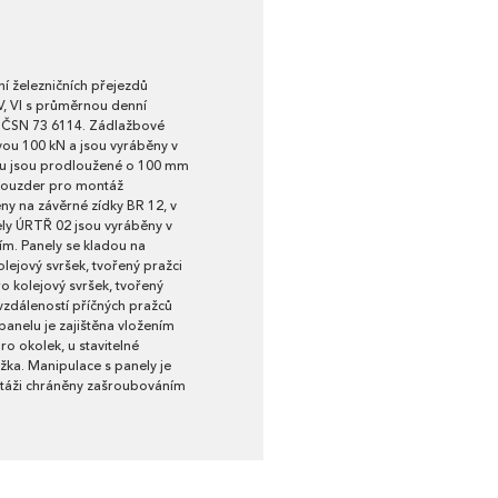
í železničních přejezdů
 V, VI s průměrnou denní
e ČSN 73 6114. Zádlažbové
vou 100 kN a jsou vyráběny v
zdu jsou prodloužené o 100 mm
h pouzder pro montáž
ny na závěrné zídky BR 12, v
ly ÚRTŘ 02 jsou vyráběny v
m. Panely se kladou na
ejový svršek, tvořený pražci
o kolejový svršek, tvořený
vzdáleností příčných pražců
anelu je zajištěna vložením
ro okolek, u stavitelné
žka. Manipulace s panely je
ntáži chráněny zašroubováním