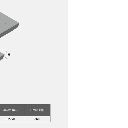
Objem (m3)
Hmot. (kg)
0,2770
680