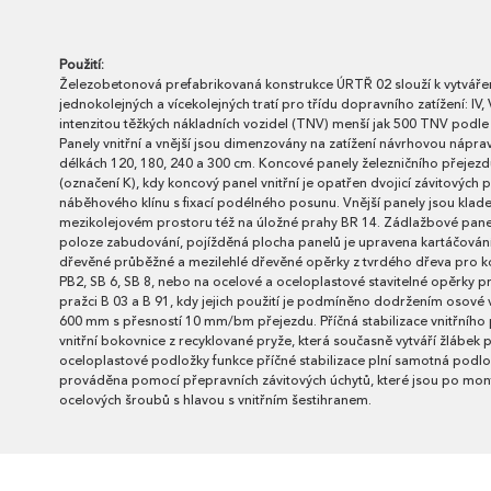
Použití:
Železobetonová prefabrikovaná konstrukce ÚRTŘ 02 slouží k vytvářen
jednokolejných a vícekolejných tratí pro třídu dopravního zatížení: IV,
intenzitou těžkých nákladních vozidel (TNV) menší jak 500 TNV podl
Panely vnitřní a vnější jsou dimenzovány na zatížení návrhovou nápra
délkách 120, 180, 240 a 300 cm. Koncové panely železničního přeje
(označení K), kdy koncový panel vnitřní je opatřen dvojicí závitovýc
náběhového klínu s fixací podélného posunu. Vnější panely jsou klade
mezikolejovém prostoru též na úložné prahy BR 14. Zádlažbové pane
poloze zabudování, pojížděná plocha panelů je upravena kartáčování
dřevěné průběžné a mezilehlé dřevěné opěrky z tvrdého dřeva pro kol
PB2, SB 6, SB 8, nebo na ocelové a oceloplastové stavitelné opěrky pr
pražci B 03 a B 91, kdy jejich použití je podmíněno dodržením osové 
600 mm s přesností 10 mm/bm přejezdu. Příčná stabilizace vnitřního p
vnitřní bokovnice z recyklované pryže, která současně vytváří žlábek p
oceloplastové podložky funkce příčné stabilizace plní samotná podlo
prováděna pomocí přepravních závitových úchytů, které jsou po mo
ocelových šroubů s hlavou s vnitřním šestihranem.