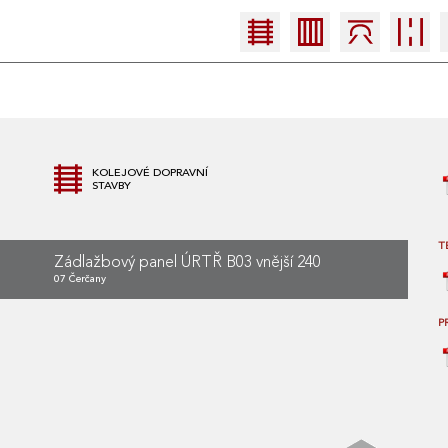
KOLEJOVÉ DOPRAVNÍ
STAVBY
T
Zádlažbový panel ÚRTŘ B03 vnější 240
07 Čerčany
P