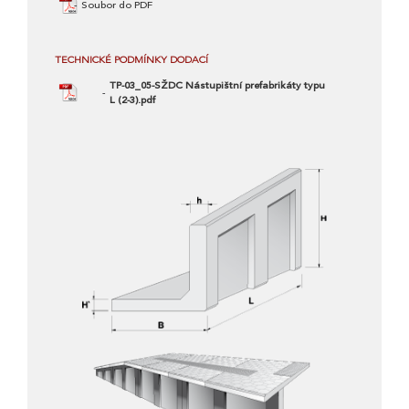
Soubor do PDF
TECHNICKÉ PODMÍNKY DODACÍ
TP-03_05-SŽDC Nástupištní prefabrikáty typu
L (2-3).pdf