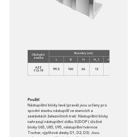
Rozměry (cm)
Obchodní
Třída
značka
betonu
L
B
H
H_1
H_2
C
AZZ
99,5
100
66
12
18
25/30-
113-19
XF1
Použití:
Nástupištní bloky levé (pravé) jsou určeny pro
spodní stavbu nástupišť ve stanicích a
zastávkách železničních tratí. Nástupištní bloky
nahrazují nástupištní zídku SUDOP ( úložné
bloky U65, U85, U95, nástupištní tvárnice
Tischer, výplňové desky D1, D2, D3). Jsou