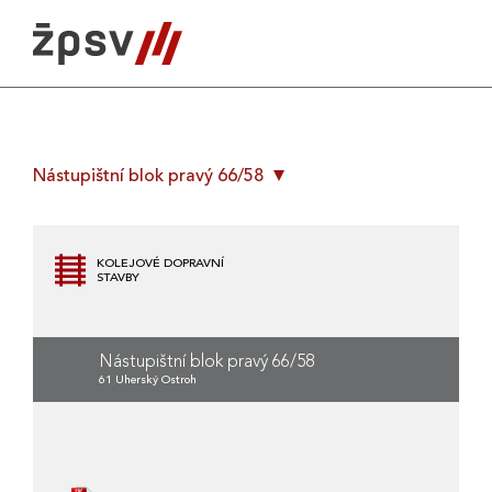
Skip
to
content
Nástupištní blok pravý 66/58
KOLEJOVÉ DOPRAVNÍ
STAVBY
Nástupištní blok pravý 66/58
61 Uherský Ostroh