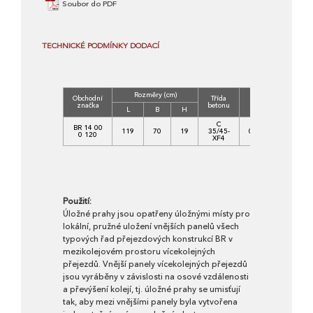
Soubor do PDF
TECHNICKÉ PODMÍNKY DODACÍ
Rozměry (cm)
Obchodní
Třída
Objem
Hmot.
značka
betonu
(m3)
(kg)
L
B
H
C
BR 14 00
119
70
19
35/45-
0,1581
392
0 120
XF4
Použití:
Úložné prahy jsou opatřeny úložnými místy pro
lokální, pružné uložení vnějších panelů všech
typových řad přejezdových konstrukcí BR v
mezikolejovém prostoru vícekolejných
přejezdů. Vnější panely vícekolejných přejezdů
jsou vyráběny v závislosti na osové vzdálenosti
a převýšení kolejí, tj. úložné prahy se umisťují
tak, aby mezi vnějšími panely byla vytvořena