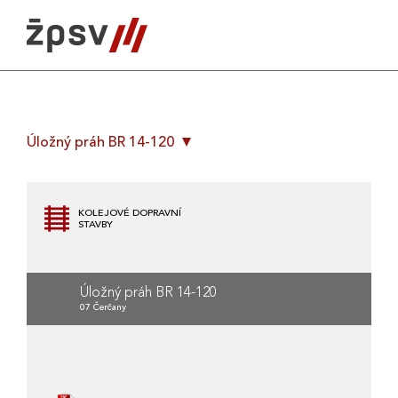
Skip
to
content
Úložný práh BR 14-120
KOLEJOVÉ DOPRAVNÍ
STAVBY
Úložný práh BR 14-120
07 Čerčany