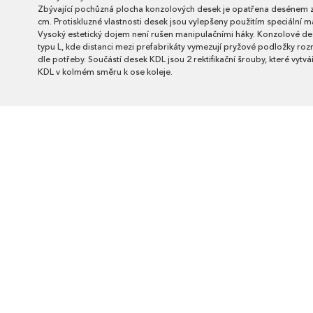
Zbývající pochůzná plocha konzolových desek je opatřena desénem z
cm. Protiskluzné vlastnosti desek jsou vylepšeny použitím speciální ma
Vysoký estetický dojem není rušen manipulačními háky. Konzolové des
typu L, kde distanci mezi prefabrikáty vymezují pryžové podložky
dle potřeby. Součástí desek KDL jsou 2 rektifikační šrouby, které vytv
KDL v kolmém směru k ose koleje.