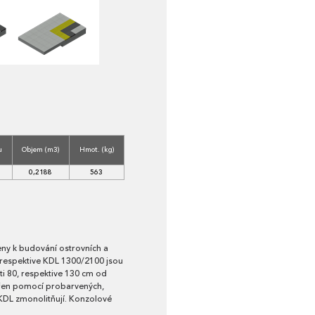
u
Objem (m3)
Hmot. (kg)
0,2188
563
ny k budování ostrovních a
respektive KDL 1300/2100 jsou
ti 80, respektive 130 cm od
vořen pomocí probarvených,
 KDL zmonolitňují. Konzolové