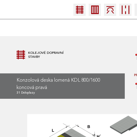
KOLEJOVÉ DOPRAVNÍ
STAVBY
P
Konzolová deska lomená KDL 800/1600
koncová pravá
31 Doloplazy