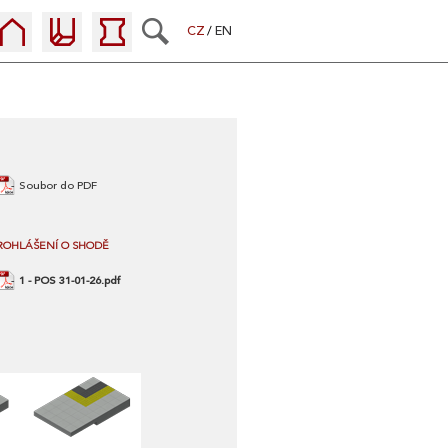
CZ
EN
Soubor do PDF
ROHLÁŠENÍ O SHODĚ
1 - POS 31-01-26.pdf