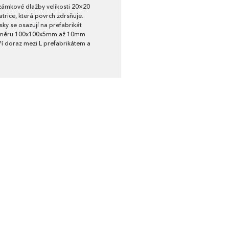
ámkové dlažby velikosti 20×20
trice, která povrch zdrsňuje.
ky se osazují na prefabrikát
 rozměru 100x100x5mm až 10mm
áří doraz mezi L prefabrikátem a