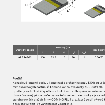
Rozměry (cm)
Obchodní značka
Třída beton
L
B
H
L_1
H_1
AZZ 243-19
160
99,5
10
90
18
C 30/37
Použití:
Konzolové lomené desky v kombinaci s prefabrikátem L 130 jsou urče
mimoúrovňových nástupišť. Lomené konzolové desky KDL 800/1600, 
opatřeny vodící linií šířky 40 cm s funkcí varovného pásu ve vzdálenos
okraje. Varovný pás je tvořen rýhováním ve tvaru sinusovky a je vyt
stálobarevných dlaždic firmy COMING PLUS a. s., které se při výrobě
desky lze vyrobit i ve variantě bez vodící linie.