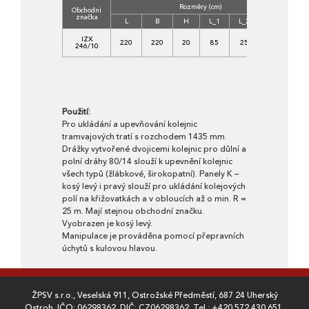
Rozměry (cm)
Obchodní
Tř
značka
be
L
B
H
L_1
L_2
B_1
IZX
220
220
20
85
25
80
30
246/10
X
Použití:
Pro ukládání a upevňování kolejnic
tramvajových tratí s rozchodem 1435 mm.
Drážky vytvořené dvojicemi kolejnic pro důlní a
polní dráhy 80/14 slouží k upevnění kolejnic
všech typů (žlábkové, širokopatní). Panely K –
kosý levý i pravý slouží pro ukládání kolejových
polí na křižovatkách a v obloucích až o min. R =
25 m. Mají stejnou obchodní značku.
Vyobrazen je kosý levý.
Manipulace je prováděna pomocí přepravních
úchytů s kulovou hlavou.
ŽPSV s.r.o., Veselská 911, Ostrožské Předměstí, 687 24 Uherský
Ostroh, IČO: 06298362, DIČ: CZ06298362, Tel.:
+420 572 430 651
,