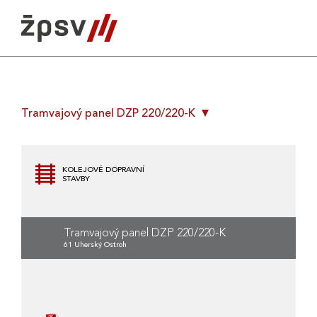
Skip
to
content
Tramvajový panel DZP 220/220-K
KOLEJOVÉ DOPRAVNÍ
STAVBY
Tramvajový panel DZP 220/220-K
61 Uherský Ostroh