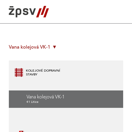
Skip
to
content
Vana kolejová VK-1
KOLEJOVÉ DOPRAVNÍ
STAVBY
Vana kolejová VK-1
41 Litice