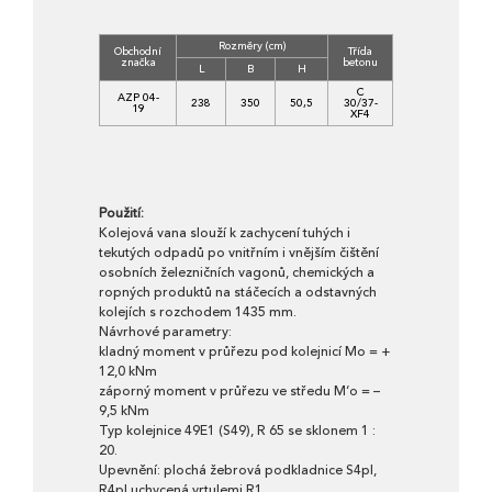
Rozměry (cm)
Obchodní
Třída
Objem
Hm
značka
betonu
(m3)
(k
L
B
H
C
AZP 04-
238
350
50,5
30/37-
2,8690
70
19
XF4
Použití:
Kolejová vana slouží k zachycení tuhých i
tekutých odpadů po vnitřním i vnějším čištění
osobních železničních vagonů, chemických a
ropných produktů na stáčecích a odstavných
kolejích s rozchodem 1435 mm.
Návrhové parametry:
kladný moment v průřezu pod kolejnicí Mo = +
12,0 kNm
záporný moment v průřezu ve středu M‘o = –
9,5 kNm
Typ kolejnice 49E1 (S49), R 65 se sklonem 1 :
20.
Upevnění: plochá žebrová podkladnice S4pl,
R4pl uchycená vrtulemi R1.