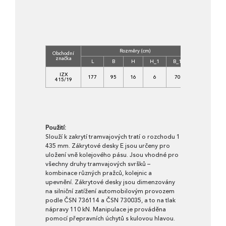
Rozměry (cm)
Obchodní
Třída
značka
betonu
L
B
H
H_1
B_1
C
IZX
177
95
16
6
70
35/45-
415/19
XF4
Použití:
Slouží k zakrytí tramvajových tratí o rozchodu 1
435 mm. Zákrytové desky E jsou určeny pro
uložení vně kolejového pásu. Jsou vhodné pro
všechny druhy tramvajových svršků –
kombinace různých pražců, kolejnic a
upevnění. Zákrytové desky jsou dimenzovány
na silniční zatížení automobilovým provozem
podle ČSN 736114 a ČSN 730035, a to na tlak
nápravy 110 kN. Manipulace je prováděna
pomocí přepravních úchytů s kulovou hlavou.