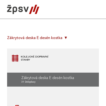
Skip
to
content
Zákrytová deska E desén kostka
KOLEJOVÉ DOPRAVNÍ
STAVBY
Zákrytová deska E desén kostka
31 Doloplazy