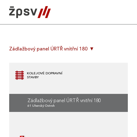
Skip
to
content
Zádlažbový panel ÚRTŘ vnitřní 180
KOLEJOVÉ DOPRAVNÍ
STAVBY
Zádlažbový panel ÚRTŘ vnitřní 180
61 Uherský Ostroh