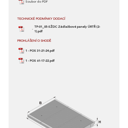
Soubor do PDF
TECHNICKÉ PODMÍNKY DODACÍ
TP-01_05-SŽDC Zádlažbové panely ÚRTŘ (2-
1).pdf
PROHLÁŠENÍ O SHODĚ
1 - POS 31-21-24.pdf
1 - POS 61-17-22.pdf