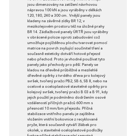
jsou dimenzovány na zatížení návrhovou
nápravou 100 kN a jsou vyráběny v délkách
120, 180, 240 a 300 cm.. Vnější panely jsou
kladeny na závěrné zídky BR 12, v
mezikolejovém prostoru též na úložné prahy
BR 14. Zádlažbové panely ÚRTŘ jsou vyráběny
v obrácené poloze oproti zabudování což
umožňuje pojížděnou plochu tvarovat pomocí
matrice na povrch zvyšující součinitel tření a
současně esteticky dotváří hotové přejezd
nebo přechod. Proto je vhodné používat tyto
panely jako přechody pro pěší. Panely se
kladou na dřevěné průběžné a mezilehlé
dřevěné opěrky z tvrdého dřeva pro kolejový
svršek, tvořený pražci PB2, SB 6, SB 8, nebo na
ocelové a oceloplastové stavitelné opěrky pro
kolejový svršek, tvořený pražci B 03 a B 91, kdy
jejich použití je podmíněno dodržením osové
vzdáleností příčných pražců 600 mm s
přesností 10 mm/bm přejezdu. Příčná
stabilizace vnitřního panelu je zajištěna
vložením vnitřní bokovnice z recyklované
pryže, která současně vytváří žlábek pro
okolek, u stavitelné oceloplastové podložky
funkce příčné stabilizace plní samotná