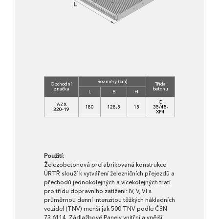
Rozměry (cm)
Obchodní
Třída
Objem
Hm
značka
betonu
(m3)
(k
L
B
H
C
AZX
180
128,5
15
35/45-
0,3225
7
320-19
XF4
Použití:
Železobetonová prefabrikovaná konstrukce
ÚRTŘ slouží k vytváření železničních přejezdů a
přechodů jednokolejných a vícekolejných tratí
pro třídu dopravního zatížení: IV, V, VI s
průměrnou denní intenzitou těžkých nákladních
vozidel (TNV) menší jak 500 TNV podle ČSN
73 6114. Zádlažbové Panely vnitřní a vnější