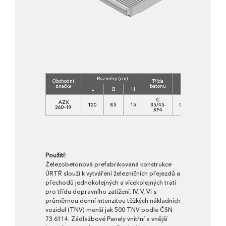
Rozměry (cm)
Obchodní
Třída
Objem
Hmot.
značka
betonu
(m3)
(kg)
L
B
H
C
AZX
120
85
15
35/45-
0,1427
356
360-19
XF4
Použití:
Železobetonová prefabrikovaná konstrukce
ÚRTŘ slouží k vytváření železničních přejezdů a
přechodů jednokolejných a vícekolejných tratí
pro třídu dopravního zatížení: IV, V, VI s
průměrnou denní intenzitou těžkých nákladních
vozidel (TNV) menší jak 500 TNV podle ČSN
73 6114. Zádlažbové Panely vnitřní a vnější