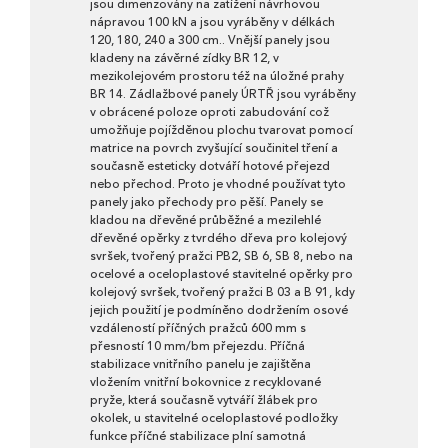
jsou dimenzovány na zatížení návrhovou
nápravou 100 kN a jsou vyráběny v délkách
120, 180, 240 a 300 cm.. Vnější panely jsou
kladeny na závěrné zídky BR 12, v
mezikolejovém prostoru též na úložné prahy
BR 14. Zádlažbové panely ÚRTŘ jsou vyráběny
v obrácené poloze oproti zabudování což
umožňuje pojížděnou plochu tvarovat pomocí
matrice na povrch zvyšující součinitel tření a
současně esteticky dotváří hotové přejezd
nebo přechod. Proto je vhodné používat tyto
panely jako přechody pro pěší. Panely se
kladou na dřevěné průběžné a mezilehlé
dřevěné opěrky z tvrdého dřeva pro kolejový
svršek, tvořený pražci PB2, SB 6, SB 8, nebo na
ocelové a oceloplastové stavitelné opěrky pro
kolejový svršek, tvořený pražci B 03 a B 91, kdy
jejich použití je podmíněno dodržením osové
vzdáleností příčných pražců 600 mm s
přesností 10 mm/bm přejezdu. Příčná
stabilizace vnitřního panelu je zajištěna
vložením vnitřní bokovnice z recyklované
pryže, která současně vytváří žlábek pro
okolek, u stavitelné oceloplastové podložky
funkce příčné stabilizace plní samotná