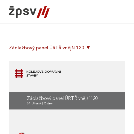
Skip
to
content
Zádlažbový panel ÚRTŘ vnější 120
KOLEJOVÉ DOPRAVNÍ
STAVBY
Zádlažbový panel ÚRTŘ vnější 120
61 Uherský Ostroh