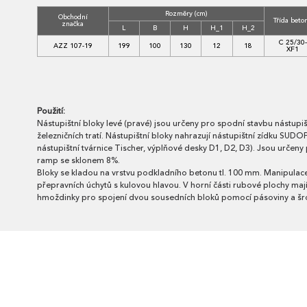
Rozměry (cm)
Obchodní
Třída beto
značka
L
B
H
H_1
H_2
C 25/30-
AZZ 107-19
199
100
130
12
18
XF1
Použití:
Nástupištní bloky levé (pravé) jsou určeny pro spodní stavbu nástupiš
železničních tratí. Nástupištní bloky nahrazují nástupištní zídku SUDO
nástupištní tvárnice Tischer, výplňové desky D1, D2, D3). Jsou určeny 
ramp se sklonem 8%.
Bloky se kladou na vrstvu podkladního betonu tl. 100 mm. Manipula
přepravních úchytů s kulovou hlavou. V horní části rubové plochy ma
hmoždinky pro spojení dvou sousedních bloků pomocí pásoviny a š