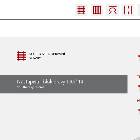
KOLEJOVÉ DOPRAVNÍ
STAVBY
T
Nástupištní blok pravý 130/114
61 Uherský Ostroh
P