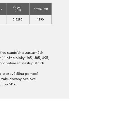
Objem
nu
Hmot. (kg)
(m3)
0,5290
1290
ť ve stanicích a zastávkách
P ( úložné bloky U65, U85, U95,
pro vytváření nástupištních
ce je prováděna pomocí
jí zabudovány ocelové
roubů M16.