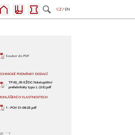
CZ
EN
Soubor do PDF
ECHNICKÉ PODMÍNKY DODACÍ
TP-03_05-SŽDC Nástupištní
prefabrikáty typu L (2-3).pdf
ROHLÁŠENÍ O VLASTNOSTECH
1 - POV 31-08-25.pdf