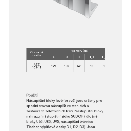
Rozměry (cm)
Obchodní
Třída
značka
betonu
L
B
H
H_1
H_2
C
AZZ
199
100
82
12
18
25/30
103-19
- XF1
Použití:
Nástupištní bloky levé (pravé) jsou určeny pro
spodní stavbu nástupišť ve stanicích a
zastávkách železničních tratí. Nástupištní bloky
nahrazují nástupištní zídku SUDOP ( úložné
bloky U65, U85, U95, nástupištní tvárnice
Tischer, výplňové desky D1, D2, D3). Jsou