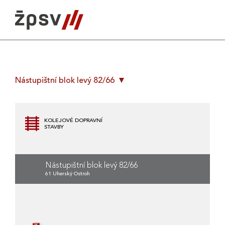
Skip
to
content
Nástupištní blok levý 82/66
KOLEJOVÉ DOPRAVNÍ
STAVBY
Nástupištní blok levý 82/66
61 Uherský Ostroh