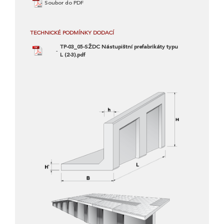
Soubor do PDF
TECHNICKÉ PODMÍNKY DODACÍ
TP-03_05-SŽDC Nástupištní prefabrikáty typu
L (2-3).pdf