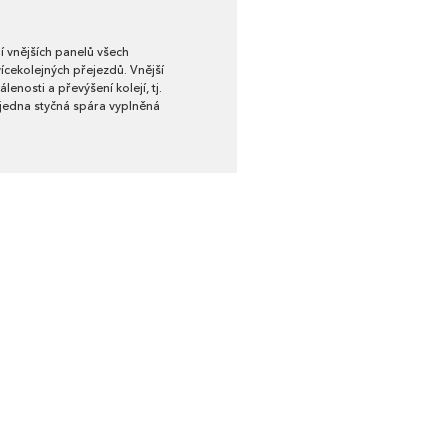
í vnějších panelů všech
cekolejných přejezdů. Vnější
enosti a převýšení kolejí, tj.
 jedna styčná spára vyplněná