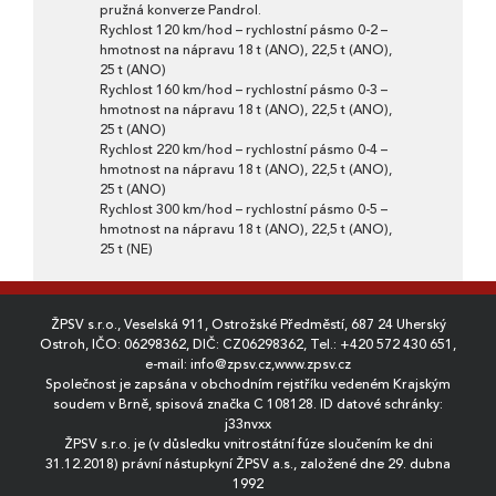
pružná konverze Pandrol.
Rychlost 120 km/hod – rychlostní pásmo 0-2 –
hmotnost na nápravu 18 t (ANO), 22,5 t (ANO),
25 t (ANO)
Rychlost 160 km/hod – rychlostní pásmo 0-3 –
hmotnost na nápravu 18 t (ANO), 22,5 t (ANO),
25 t (ANO)
Rychlost 220 km/hod – rychlostní pásmo 0-4 –
hmotnost na nápravu 18 t (ANO), 22,5 t (ANO),
25 t (ANO)
Rychlost 300 km/hod – rychlostní pásmo 0-5 –
hmotnost na nápravu 18 t (ANO), 22,5 t (ANO),
25 t (NE)
ŽPSV s.r.o., Veselská 911, Ostrožské Předměstí, 687 24 Uherský
Ostroh, IČO: 06298362, DIČ: CZ06298362, Tel.:
+420 572 430 651
,
e-mail:
info@zpsv.cz
,
www.zpsv.cz
Společnost je zapsána v obchodním rejstříku vedeném Krajským
soudem v Brně, spisová značka C 108128. ID datové schránky:
j33nvxx
ŽPSV s.r.o. je (v důsledku vnitrostátní fúze sloučením ke dni
31.12.2018) právní nástupkyní ŽPSV a.s., založené dne 29. dubna
1992