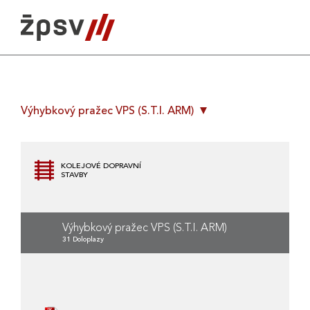
Skip
to
content
Výhybkový pražec VPS (S.T.I. ARM)
KOLEJOVÉ DOPRAVNÍ
STAVBY
Výhybkový pražec VPS (S.T.I. ARM)
31 Doloplazy