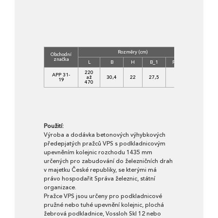
Rozměry (cm)
Obchodní
Třída
značka
betonu
L
B
H
B_1
R_2
220
C
APP 31-
až
30,4
22
27,5
1
50/60-
19
470
XF1
Použití:
Výroba a dodávka betonových výhybkových
předepjatých pražců VPS s podkladnicovým
upevněním kolejnic rozchodu 1435 mm
určených pro zabudování do železničních drah
v majetku České republiky, se kterými má
právo hospodařit Správa železnic, státní
organizace.
Pražce VPS jsou určeny pro podkladnicové
pružné nebo tuhé upevnění kolejnic, plochá
žebrová podkladnice, Vossloh Skl 12 nebo