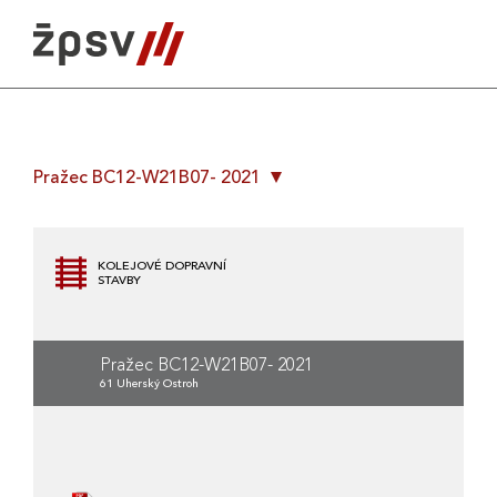
Skip
to
content
Pražec BC12-W21B07- 2021
KOLEJOVÉ DOPRAVNÍ
STAVBY
Pražec BC12-W21B07- 2021
61 Uherský Ostroh