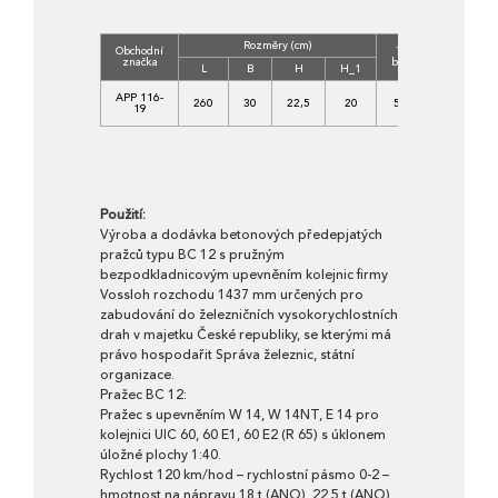
Rozměry (cm)
Obchodní
Třída
Objem
značka
betonu
(m3)
L
B
H
H_1
C
APP 116-
260
30
22,5
20
50/60
0,140
19
XF1
Použití:
Výroba a dodávka betonových předepjatých
pražců typu BC 12 s pružným
bezpodkladnicovým upevněním kolejnic firmy
Vossloh rozchodu 1437 mm určených pro
zabudování do železničních vysokorychlostních
drah v majetku České republiky, se kterými má
právo hospodařit Správa železnic, státní
organizace.
Pražec BC 12:
Pražec s upevněním W 14, W 14NT, E 14 pro
kolejnici UIC 60, 60 E1, 60 E2 (R 65) s úklonem
úložné plochy 1:40.
Rychlost 120 km/hod – rychlostní pásmo 0-2 –
hmotnost na nápravu 18 t (ANO), 22,5 t (ANO),