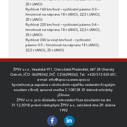
25 t (ANO)
Rychlost 160 km/hod – rychlostní pásmo 0-3 –
hmotnost na nápravu 18 t (ANO), 22,5 t (ANO),
25 t (ANO)
Rychlost 220 km/hod – rychlostní pásmo 0-4 –
hmotnost na nápravu 18 t (ANO), 22,5 t (ANO),
25 t (ANO)
Rychlost 300 (a více) km/hod – rychlostní
pásmo 0-5 – hmotnost na nápravu 18 t (ANO),
22,5 t (ANO), 25 t (ANO)
ŽPSV s.r.o., Veselská 911, Ostrožské Předměstí, 687 24 Uherský
Ostroh, IČO: 06298362, DIČ: CZ06298362, Tel.:
+420 572 430 651
,
e-mail:
info@zpsv.cz
,
www.zpsv.cz
Společnost je zapsána v obchodním rejstříku vedeném Krajským
soudem v Brně, spisová značka C 108128. ID datové schránky:
j33nvxx
ŽPSV s.r.o. je (v důsledku vnitrostátní fúze sloučením ke dni
31.12.2018) právní nástupkyní ŽPSV a.s., založené dne 29. dubna
1992