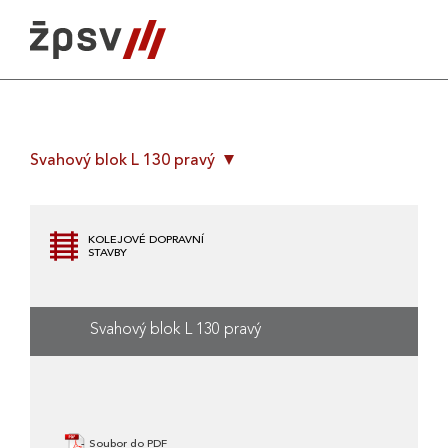
Skip
to
content
Svahový blok L 130 pravý
KOLEJOVÉ DOPRAVNÍ
STAVBY
Svahový blok L 130 pravý
Soubor do PDF