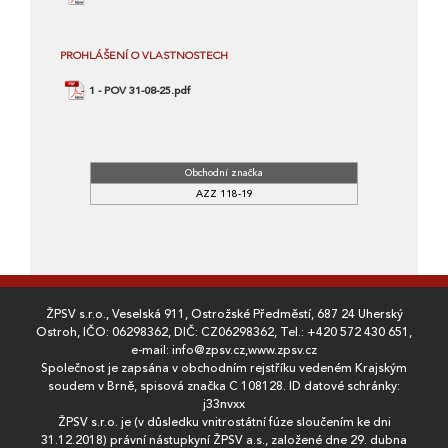
PROHLÁŠENÍ O VLASTNOSTECH
1 - POV 31-08-25.pdf
Obchodní značka
AZZ 118-19
ŽPSV s.r.o., Veselská 911, Ostrožské Předměstí, 687 24 Uherský
Ostroh, IČO: 06298362, DIČ: CZ06298362, Tel.:
+420 572 430 651
,
e-mail:
info@zpsv.cz
,
www.zpsv.cz
Společnost je zapsána v obchodním rejstříku vedeném Krajským
soudem v Brně, spisová značka C 108128. ID datové schránky:
j33nvxx
ŽPSV s.r.o. je (v důsledku vnitrostátní fúze sloučením ke dni
31.12.2018) právní nástupkyní ŽPSV a.s., založené dne 29. dubna