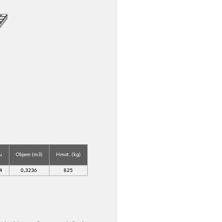
u
Objem (m3)
Hmot. (kg)
4
0,3236
825