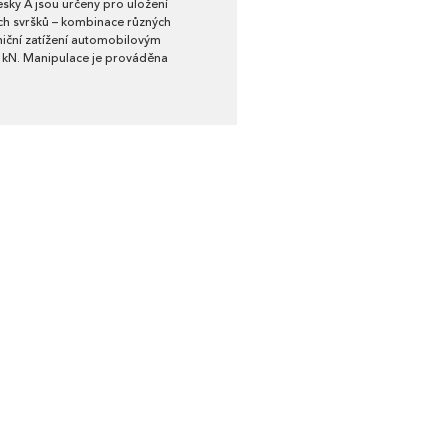
esky A jsou určeny pro uložení
ch svršků – kombinace různých
niční zatížení automobilovým
 kN. Manipulace je prováděna