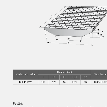
Rozměry (cm)
Obchodní značka
Třída beton
L
B
H
H_1
B_1
IZX 411/19
177
125
16
6,75
88
C 35/45-XF
Použití: