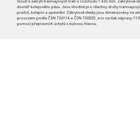
Slouží k zakrytí tramvajových tratí o rozchodu 1 435 mm. Zákrytové d
dovnitř kolejového pásu. Jsou vhodné pro všechny druhy tramvajový
pražců, kolejnic a upevnění. Zákrytové desky jsou dimenzovány na sil
provozem podle ČSN 736114 a ČSN 730035, a to na tlak nápravy 110
pomocí přepravních úchytů s kulovou hlavou.