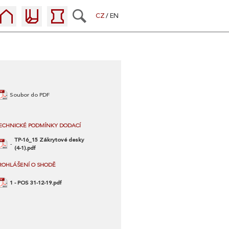
CZ
EN
Soubor do PDF
ECHNICKÉ PODMÍNKY DODACÍ
TP-16_15 Zákrytové desky
(4-1).pdf
ROHLÁŠENÍ O SHODĚ
1 - POS 31-12-19.pdf