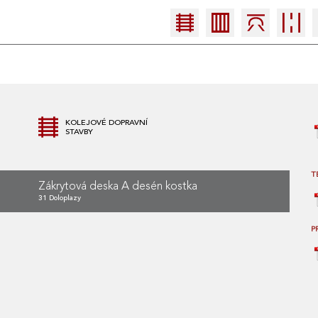
KOLEJOVÉ DOPRAVNÍ
STAVBY
T
Zákrytová deska A desén kostka
31 Doloplazy
P