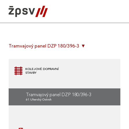
Skip
to
content
Tramvajový panel DZP 180/396-3
KOLEJOVÉ DOPRAVNÍ
STAVBY
Tramvajový panel DZP 180/396-3
61 Uherský Ostroh