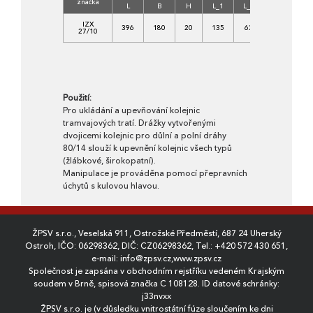
značka
betonu
L
B
H
L_1
L_2
C
IZX
396
180
20
135
63
30/37-
27/10
XF4
Použití:
Pro ukládání a upevňování kolejnic
tramvajových tratí. Drážky vytvořenými
dvojicemi kolejnic pro důlní a polní dráhy
80/14 slouží k upevnění kolejnic všech typů
(žlábkové, širokopatní).
Manipulace je prováděna pomocí přepravních
úchytů s kulovou hlavou.
ŽPSV s.r.o., Veselská 911, Ostrožské Předměstí, 687 24 Uherský
Ostroh, IČO: 06298362, DIČ: CZ06298362, Tel.:
+420 572 430 651
,
e-mail:
info@zpsv.cz
,
www.zpsv.cz
Společnost je zapsána v obchodním rejstříku vedeném Krajským
soudem v Brně, spisová značka C 108128. ID datové schránky:
j33nvxx
ŽPSV s.r.o. je (v důsledku vnitrostátní fúze sloučením ke dni