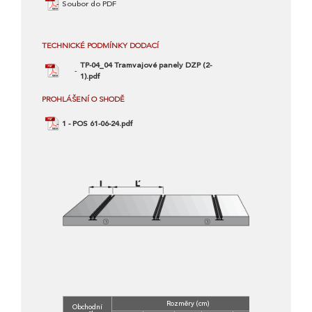
Soubor do PDF
TECHNICKÉ PODMÍNKY DODACÍ
TP-04_04 Tramvajové panely DZP (2-
1).pdf
PROHLÁŠENÍ O SHODĚ
1 - POS 61-06-24.pdf
Rozměry (cm)
Obchodní
Třída