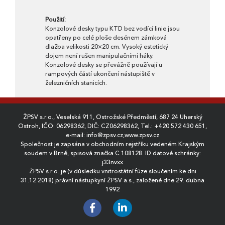
Použití:
Konzolové desky typu KTD bez vodící linie jsou
opatřeny po celé ploše desénem zámková
dlažba velikosti 20×20 cm. Vysoký estetický
dojem není rušen manipulačními háky.
Konzolové desky se převážně používají u
rampových částí ukončení nástupiště v
železničních stanicích.
ŽPSV s.r.o., Veselská 911, Ostrožské Předměstí, 687 24 Uherský
Ostroh, IČO: 06298362, DIČ: CZ06298362, Tel.:
+420 572 430 651
,
e-mail:
info@zpsv.cz
,
www.zpsv.cz
Společnost je zapsána v obchodním rejstříku vedeném Krajským
soudem v Brně, spisová značka C 108128. ID datové schránky:
j33nvxx
ŽPSV s.r.o. je (v důsledku vnitrostátní fúze sloučením ke dni
31.12.2018) právní nástupkyní ŽPSV a.s., založené dne 29. dubna
1992