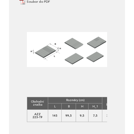
Soubor do PDF
Rozměry (cm)
Obchodní
Třída
Objem
značka
betonu
(m3)
L
B
H
H_1
C
AZZ
145
99,5
9,5
7,5
30/37-
0,137
223-19
XF4