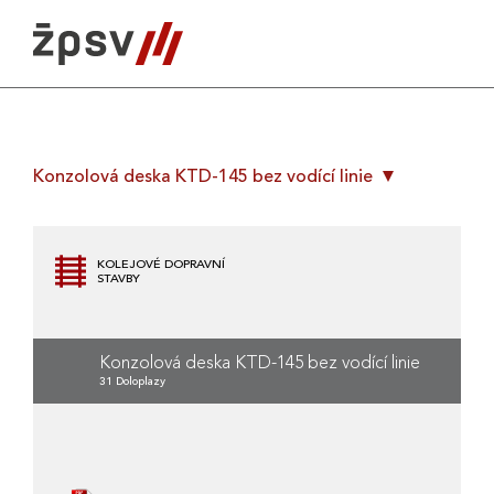
Skip
to
content
Konzolová deska KTD-145 bez vodící linie
KOLEJOVÉ DOPRAVNÍ
STAVBY
Konzolová deska KTD-145 bez vodící linie
31 Doloplazy