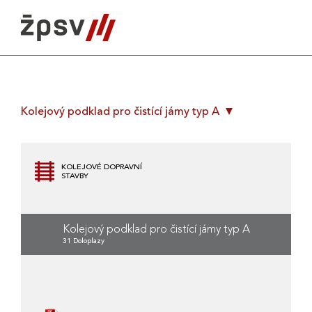
Skip
to
content
Kolejový podklad pro čistící jámy typ A
KOLEJOVÉ DOPRAVNÍ
STAVBY
Kolejový podklad pro čistící jámy typ A
31 Doloplazy