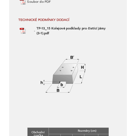
Soubor do PDF
TECHNICKÉ PODMÍNKY DODACÍ
TP-13_15 Kolejové podklady pro čistící jámy
(3-1).pdf
Rozměry (cm)
Obchodní
Tříd
značka
beto