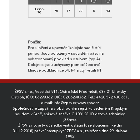
L
B
H
H_1
B_1
B_2
C
AZX 6-
70
47
20
5
43
15
35/4
70
XF
Použití:
Pro uložení a upevnění kolejnic nad čistící
jámou. Jsou položeny v souvislém pásu na
vybetonovaný podklad s ozubem (typ A) .
Kolejnice jsou uchyceny pomocí žebrové
klínové podkladnice S4, R4 a čtyř vrtulí R1.
ŽPSV s.r.o., Veselská 911, Ostrožské Předměstí, 687 24 Uherský
Ostroh, IČO: 06298362, DIČ: CZ06298362, Tel.:
+420 572 430 651
,
e-mail:
info@zpsv.cz
,
www.zpsv.cz
Společnost je zapsána v obchodním rejstříku vedeném Krajským
soudem v Brně, spisová značka C 108128. ID datové schránky:
j33nvxx
ŽPSV s.r.o. je (v důsledku vnitrostátní fúze sloučením ke dni
31.12.2018) právní nástupkyní ŽPSV a.s., založené dne 29. dubna
1992