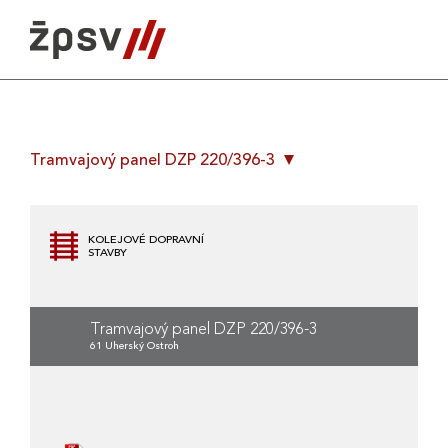
Skip
to
content
Tramvajový panel DZP 220/396-3
KOLEJOVÉ DOPRAVNÍ
STAVBY
Tramvajový panel DZP 220/396-3
61 Uherský Ostroh