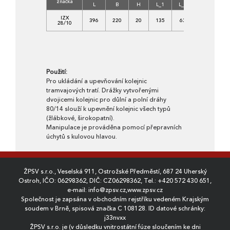
značka
betonu
L
B
H
L_1
L_2
C
IZX
396
220
20
135
63
30/37-
28/10
XF4
Použití:
Pro ukládání a upevňování kolejnic
tramvajových tratí. Drážky vytvořenými
dvojicemi kolejnic pro důlní a polní dráhy
80/14 slouží k upevnění kolejnic všech typů
(žlábkové, širokopatní).
Manipulace je prováděna pomocí přepravních
úchytů s kulovou hlavou.
ŽPSV s.r.o., Veselská 911, Ostrožské Předměstí, 687 24 Uherský
Ostroh, IČO: 06298362, DIČ: CZ06298362, Tel.:
+420 572 430 651
,
e-mail:
info@zpsv.cz
,
www.zpsv.cz
Společnost je zapsána v obchodním rejstříku vedeném Krajským
soudem v Brně, spisová značka C 108128. ID datové schránky:
j33nvxx
ŽPSV s.r.o. je (v důsledku vnitrostátní fúze sloučením ke dni