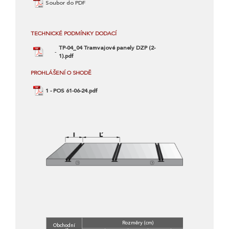
Soubor do PDF
TECHNICKÉ PODMÍNKY DODACÍ
TP-04_04 Tramvajové panely DZP (2-
1).pdf
PROHLÁŠENÍ O SHODĚ
1 - POS 61-06-24.pdf
Rozměry (cm)
Obchodní
Třída