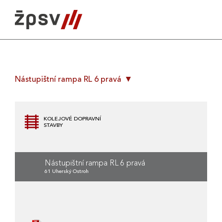
Skip
to
content
Nástupištní rampa RL 6 pravá
KOLEJOVÉ DOPRAVNÍ
STAVBY
Nástupištní rampa RL 6 pravá
61 Uherský Ostroh