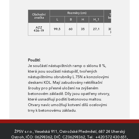
Rozměry (cm)
Obchodní
Třída
Objem
značka
betonu
(m3)
L
B
H
H_1
C
AZZ
99,5
60
35
27,1
30/37-
0,1014
436-19
XF4
Použití:
Je součástí nástupištních ramp o sklonu 8 %,
která jsou součástí nástupišť, tvořených
nástupištnímu obrubníky L 75N a konzolovými
deskami KDL. Mají zabudovány rektifikační
šrouby pro přesné uložení na zvýšeném
betonovém základě. Díly jsou opatřeny otvory,
které usnadňují podlití betonovou maltou.
Otvary navíc umožňují kotvení dílů ocelovými
trny k betonovému základu.
ŽPSV s.r.o., Veselská 911, Ostrožské Předměstí, 687 24 Uherský
Ostroh, IČO: 06298362, DIČ: CZ06298362, Tel.:
+420 572 430 651
,