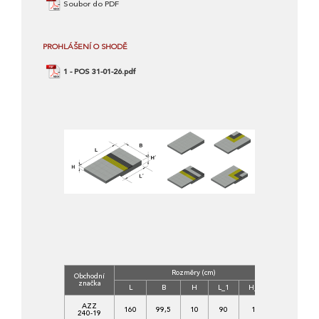
Soubor do PDF
PROHLÁŠENÍ O SHODĚ
1 - POS 31-01-26.pdf
Rozměry (cm)
Obchodní
Třída
značka
betonu
L
B
H
L_1
H_1
C
AZZ
160
99,5
10
90
18
30/37-
240-19
XF4