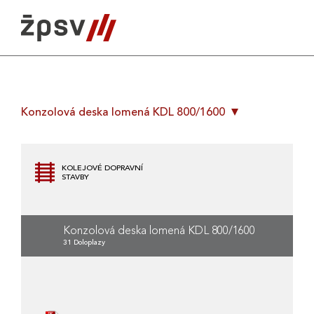
Skip
to
content
Konzolová deska lomená KDL 800/1600
KOLEJOVÉ DOPRAVNÍ
STAVBY
Konzolová deska lomená KDL 800/1600
31 Doloplazy