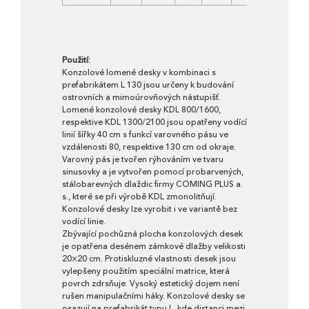
Použití:
Konzolové lomené desky v kombinaci s
prefabrikátem L 130 jsou určeny k budování
ostrovních a mimoúrovňových nástupišť.
Lomené konzolové desky KDL 800/1600,
respektive KDL 1300/2100 jsou opatřeny vodící
linií šířky 40 cm s funkcí varovného pásu ve
vzdálenosti 80, respektive 130 cm od okraje.
Varovný pás je tvořen rýhováním ve tvaru
sinusovky a je vytvořen pomocí probarvených,
stálobarevných dlaždic firmy COMING PLUS a.
s., které se při výrobě KDL zmonolitňují.
Konzolové desky lze vyrobit i ve variantě bez
vodící linie.
Zbývající pochůzná plocha konzolových desek
je opatřena desénem zámkové dlažby velikosti
20×20 cm. Protiskluzné vlastnosti desek jsou
vylepšeny použitím speciální matrice, která
povrch zdrsňuje. Vysoký estetický dojem není
rušen manipulačními háky. Konzolové desky se
osazují na prefabrikát typu L, kde distanci mezi