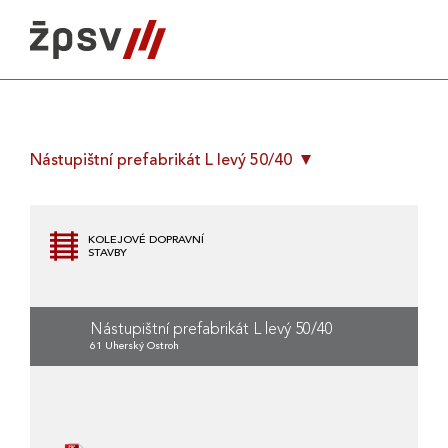
Skip
to
content
Nástupištní prefabrikát L levý 50/40
KOLEJOVÉ DOPRAVNÍ
STAVBY
Nástupištní prefabrikát L levý 50/40
61 Uherský Ostroh