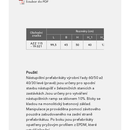
Soubor do PDF
Rozměry (cm)
Obchodní
T
značka
b
L
B
H
H_1
H_2
B_2
AZZ 115
C3
99,5
45
50
40
12
12
- 19.021
-
Použití:
Nástupištní prefabrikáty výrobní řady 60/50 až
40/30 levé (pravé) jsou určeny pro spodní
stavbu nástupišť v železničních stanicích a
zastávkách.Jsou určeny pro vytváření
nástupištních ramp se sklonem 10%. Bloky se
kladou na monolitický betonový základ.
Manipulace je prováděna pomocí závitového
pouzdra zabudovaného na zadní straně
prefabrikátuu. Po boku jsou prefabrikáty
opatřeny pryžovým profilem z EPDM, které