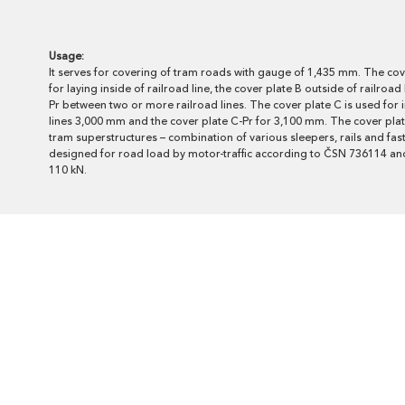
Usage:
It serves for covering of tram roads with gauge of 1,435 mm. The cov
for laying inside of railroad line, the cover plate B outside of railroad
Pr between two or more railroad lines. The cover plate C is used for i
lines 3,000 mm and the cover plate C-Pr for 3,100 mm. The cover plates
tram superstructures – combination of various sleepers, rails and fas
designed for road load by motor-traffic according to ČSN 736114 and
110 kN.