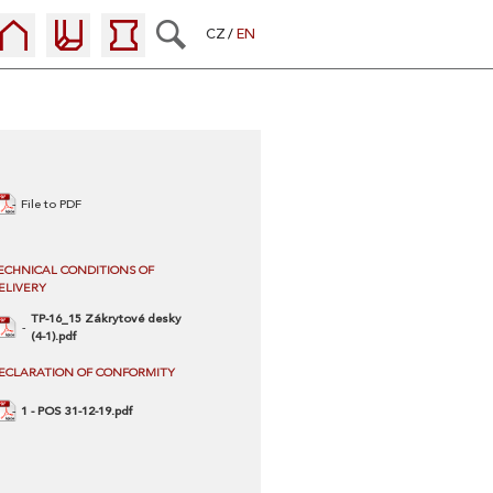
CZ
EN
File to PDF
ECHNICAL CONDITIONS OF
ELIVERY
TP-16_15 Zákrytové desky
(4-1).pdf
ECLARATION OF CONFORMITY
1 - POS 31-12-19.pdf