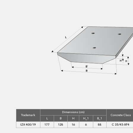
Dimensions (cm)
Trademark
Concrete Class
L
B
H
H_1
B_1
IZX 400/19
177
128
16
6
88
C 35/45-XF4