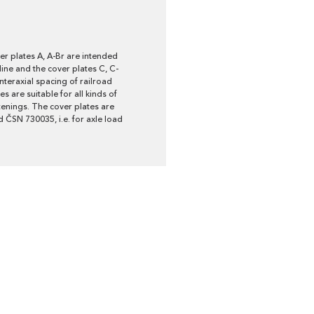
er plates A, A-Br are intended
 line and the cover plates C, C-
nteraxial spacing of railroad
 are suitable for all kinds of
tenings. The cover plates are
 ČSN 730035, i.e. for axle load