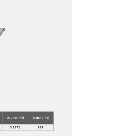
Volume (m3)
Weight (kg)
0,3272
834