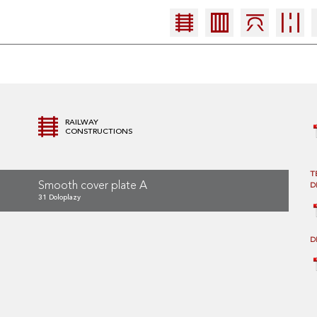
RAILWAY
CONSTRUCTIONS
T
Smooth cover plate A
D
31 Doloplazy
D