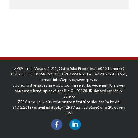
ŽPSV s.r.o., Veselská 911, Ostrožské Předměstí, 687 24 Uherský
Ostroh, IČO: 06298362, DIČ: CZ06298362, Tel.:
+420 572 430 651
,
e-mail:
info@zpsv.cz
,
www.zpsv.cz
Společnost je zapsána v obchodním rejstříku vedeném Krajským
soudem v Brně, spisová značka C 108128. ID datové schránky:
j33nvxx
ŽPSV s.r.o. je (v důsledku vnitrostátní fúze sloučením ke dni
31.12.2018) právní nástupkyní ŽPSV a.s., založené dne 29. dubna
1992