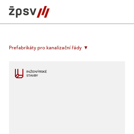
Skip
to
content
Prefabrikáty pro kanalizační řády
INŽENÝRSKÉ
STAVBY