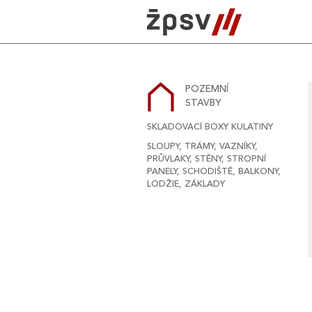
Skip
to
content
POZEMNÍ
STAVBY
SKLADOVACÍ BOXY KULATINY
SLOUPY, TRÁMY, VAZNÍKY,
PRŮVLAKY, STĚNY, STROPNÍ
PANELY, SCHODIŠTĚ, BALKONY,
LODŽIE, ZÁKLADY