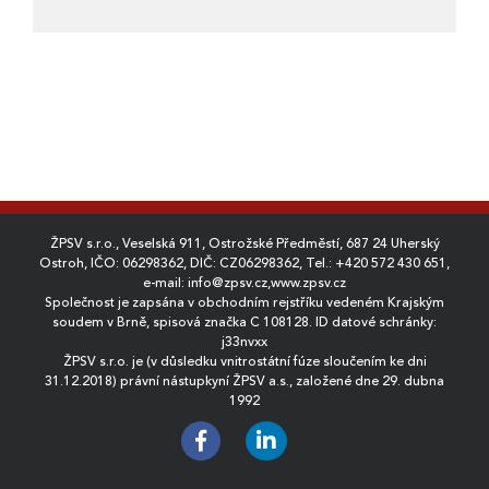
ŽPSV s.r.o., Veselská 911, Ostrožské Předměstí, 687 24 Uherský
Ostroh, IČO: 06298362, DIČ: CZ06298362, Tel.:
+420 572 430 651
,
e-mail:
info@zpsv.cz
,
www.zpsv.cz
Společnost je zapsána v obchodním rejstříku vedeném Krajským
soudem v Brně, spisová značka C 108128. ID datové schránky:
j33nvxx
ŽPSV s.r.o. je (v důsledku vnitrostátní fúze sloučením ke dni
31.12.2018) právní nástupkyní ŽPSV a.s., založené dne 29. dubna
1992