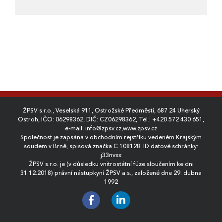
ŽPSV s.r.o., Veselská 911, Ostrožské Předměstí, 687 24 Uherský
Ostroh, IČO: 06298362, DIČ: CZ06298362, Tel.:
+420 572 430 651
,
e-mail:
info@zpsv.cz
,
www.zpsv.cz
Společnost je zapsána v obchodním rejstříku vedeném Krajským
soudem v Brně, spisová značka C 108128. ID datové schránky:
j33nvxx
ŽPSV s.r.o. je (v důsledku vnitrostátní fúze sloučením ke dni
31.12.2018) právní nástupkyní ŽPSV a.s., založené dne 29. dubna
1992