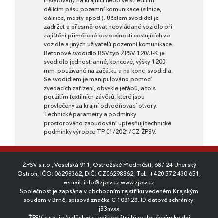
instalovány na krajnici nebo ve středním
dělícím pásu pozemní komunikace (silnice,
dálnice, mosty apod.). Účelem svodidel je
zadržet a přesměrovat neovládané vozidlo při
zajištění přiměřené bezpečnosti cestujících ve
vozidle a jiných uživatelů pozemní komunikace.
Betonové svodidlo BSV typ ŽPSV 120/J-K je
svodidlo jednostranné, koncové, výšky 1200
mm, používané na začátku a na konci svodidla.
Se svodidlem je manipulováno pomocí
zvedacích zařízení, obvykle jeřábů, a to s
použitím textilních závěsů, které jsou
provlečeny za krajní odvodňovací otvory.
Technické parametry a podmínky
prostorového zabudování upřesňují technické
podmínky výrobce TP 01/2021/CZ ŽPSV.
ŽPSV s.r.o., Veselská 911, Ostrožské Předměstí, 687 24 Uherský
Ostroh, IČO: 06298362, DIČ: CZ06298362, Tel.:
+420 572 430 651
,
e-mail:
info@zpsv.cz
,
www.zpsv.cz
Společnost je zapsána v obchodním rejstříku vedeném Krajským
soudem v Brně, spisová značka C 108128. ID datové schránky:
j33nvxx
ŽPSV s.r.o. je (v důsledku vnitrostátní fúze sloučením ke dni