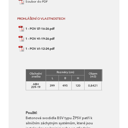
Soubor do PDF
PROHLÁŠENÍ O VLASTNOSTECH
1 - POV 07-16-26.pdf
1 - POV 41-19-26.pdf
1 - POV 61-12-24.pdf
Rozměry (cm)
Obchodní
Objem
Hmot.
značka
(m3)
(kg)
L
B
H
ABH
399
495
120
0,8421
2063
209-19
Použití:
Betonová svodidla BSV typu ŽPSV patří k
silničním záchytným systémům, které jsou