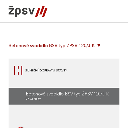
Skip
to
content
Betonové svodidlo BSV typ ŽPSV 120/J-K
SILNIČNÍ DOPRAVNÍ STAVBY
Betonové svodidlo BSV typ ŽPSV 120/J-K
07 Čerčany