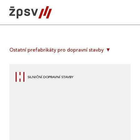
Skip
to
content
Ostatní prefabrikáty pro dopravní stavby
SILNIČNÍ DOPRAVNÍ STAVBY