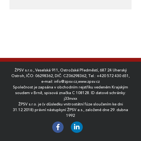
ŽPSV s.r.o., Veselská 911, Ostrožské Předměstí, 687 24 Uherský
Ostroh, IČO: 06298362, DIČ: CZ06298362, Tel.:
+420 572 430 651
,
e-mail:
info@zpsv.cz
,
www.zpsv.cz
Společnost je zapsána v obchodním rejstříku vedeném Krajským
soudem v Brně, spisová značka C 108128. ID datové schránky:
j33nvxx
ŽPSV s.r.o. je (v důsledku vnitrostátní fúze sloučením ke dni
31.12.2018) právní nástupkyní ŽPSV a.s., založené dne 29. dubna
1992