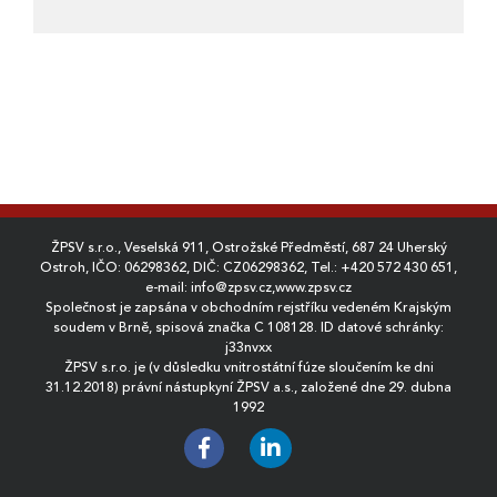
ŽPSV s.r.o., Veselská 911, Ostrožské Předměstí, 687 24 Uherský
Ostroh, IČO: 06298362, DIČ: CZ06298362, Tel.:
+420 572 430 651
,
e-mail:
info@zpsv.cz
,
www.zpsv.cz
Společnost je zapsána v obchodním rejstříku vedeném Krajským
soudem v Brně, spisová značka C 108128. ID datové schránky:
j33nvxx
ŽPSV s.r.o. je (v důsledku vnitrostátní fúze sloučením ke dni
31.12.2018) právní nástupkyní ŽPSV a.s., založené dne 29. dubna
1992