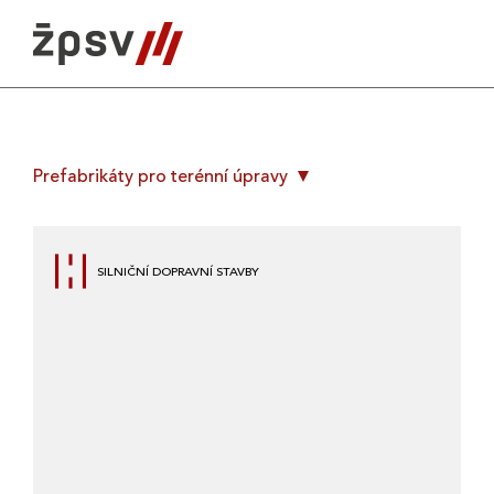
Skip
to
content
Prefabrikáty pro terénní úpravy
SILNIČNÍ DOPRAVNÍ STAVBY