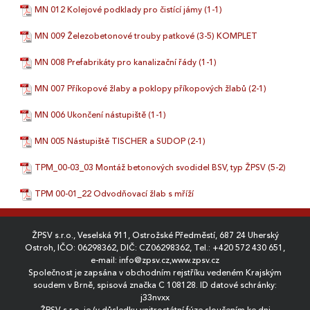
MN 012 Kolejové podklady pro čistící jámy (1-1)
MN 009 Železobetonové trouby patkové (3-5) KOMPLET
MN 008 Prefabrikáty pro kanalizační řády (1-1)
MN 007 Příkopové žlaby a poklopy příkopových žlabů (2-1)
MN 006 Ukončení nástupiště (1-1)
MN 005 Nástupiště TISCHER a SUDOP (2-1)
TPM_00-03_03 Montáž betonových svodidel BSV, typ ŽPSV (5-2)
TPM 00-01_22 Odvodňovací žlab s mříží
ŽPSV s.r.o., Veselská 911, Ostrožské Předměstí, 687 24 Uherský
Ostroh, IČO: 06298362, DIČ: CZ06298362, Tel.:
+420 572 430 651
,
e-mail:
info@zpsv.cz
,
www.zpsv.cz
Společnost je zapsána v obchodním rejstříku vedeném Krajským
soudem v Brně, spisová značka C 108128. ID datové schránky:
j33nvxx