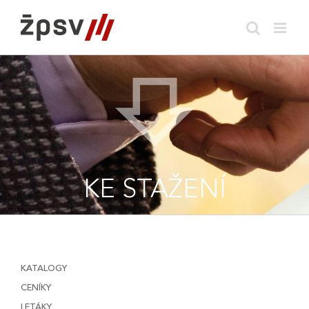
Skip
to
content
KE STAŽENÍ
KATALOGY
CENÍKY
LETÁKY