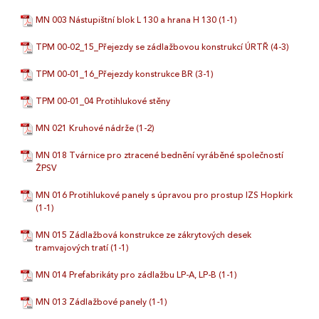
MN 003 Nástupištní blok L 130 a hrana H 130 (1-1)
TPM 00-02_15_Přejezdy se zádlažbovou konstrukcí ÚRTŘ (4-3)
TPM 00-01_16_Přejezdy konstrukce BR (3-1)
TPM 00-01_04 Protihlukové stěny
MN 021 Kruhové nádrže (1-2)
MN 018 Tvárnice pro ztracené bednění vyráběné společností
ŽPSV
MN 016 Protihlukové panely s úpravou pro prostup IZS Hopkirk
(1-1)
MN 015 Zádlažbová konstrukce ze zákrytových desek
tramvajových tratí (1-1)
MN 014 Prefabrikáty pro zádlažbu LP-A, LP-B (1-1)
MN 013 Zádlažbové panely (1-1)