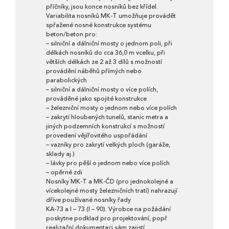
příčníky, jsou konce nosníků bez křídel.
Variabilita nosníků MK-T umožňuje provádět
spřažené nosné konstrukce systému
beton/beton pro:
– silniční a dálniční mosty o jednom poli, při
délkách nosníků do cca 36,0 m vcelku, při
větších délkách ze 2 až 3 dílů s možností
provádění náběhů přímých nebo
parabolických
– silniční a dálniční mosty o více polích,
prováděné jako spojité konstrukce
– železniční mosty o jednom nebo více polích
– zakrytí hloubených tunelů, stanic metra a
jiných podzemních konstrukcí s možností
provedení vějířovitého uspořádání
– vazníky pro zakrytí velkých ploch (garáže,
sklady aj.)
– lávky pro pěší o jednom nebo více polích
– opěrné zdi
Nosníky MK-T a MK-ČD (pro jednokolejné a
vícekolejné mosty železničních tratí) nahrazují
dříve používané nosníky řady
KA-73 a I – 73 (I – 90). Výrobce na požádání
poskytne podklad pro projektování, popř.
realizační dokumentaci sám zajistí.