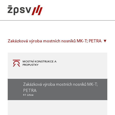
Skip
to
content
Zakázková výroba mostních nosníků MK-T; PETRA
MOSTNÍ KONSTRUKCE A
PROPUSTKY
Zakázková výroba mostních nosníků MK-T;
PETRA
41 Litice