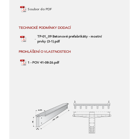
Soubor do PDF
TECHNICKÉ PODMÍNKY DODACÍ
TP-01_09 Betonové prefabrikáty - mostní
prvky (3-1).pdf
PROHLÁŠENÍ O VLASTNOSTECH
1 - POV 41-08-26.pdf