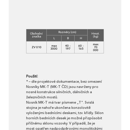
Rozměry (cm)
Obchodní
Hmot.
značka
(kg)
L
B
H
max
max
40 -
60 -
ZV 010
70
3000
197
165
000
Použití:
* – dle projektové dokumentace, bez omezení
Nosníky MK-T (MK-T ČD) jsou navrženy pro
nosné konstrukce silničních, dálničních a
železničních mostů.
Nosník MK-T má tvar písmene „T“. Svislá
stojina je nahoře ukončena konzolovitě
vyloženými bednícími deskami, tzv. křídly. Sklon
horních bednících desek je možné přizpůsobit
příčnému sklonu vozovky. V případě, že je
most opatřen nadpodpěrovými monolitickými