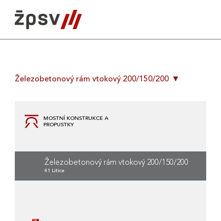
Skip
to
content
Železobetonový rám vtokový 200/150/200
MOSTNÍ KONSTRUKCE A
PROPUSTKY
Železobetonový rám vtokový 200/150/200
41 Litice