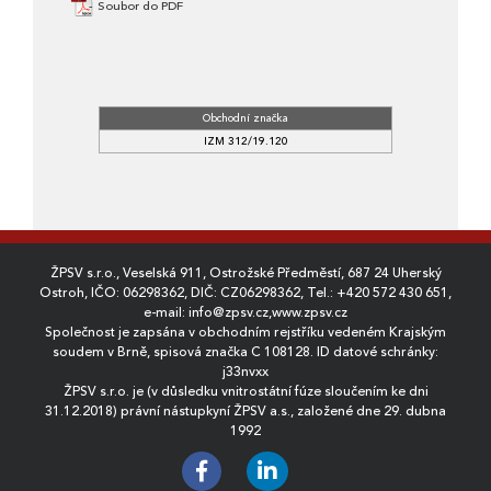
Soubor do PDF
Obchodní značka
IZM 312/19.120
ŽPSV s.r.o., Veselská 911, Ostrožské Předměstí, 687 24 Uherský
Ostroh, IČO: 06298362, DIČ: CZ06298362, Tel.:
+420 572 430 651
,
e-mail:
info@zpsv.cz
,
www.zpsv.cz
Společnost je zapsána v obchodním rejstříku vedeném Krajským
soudem v Brně, spisová značka C 108128. ID datové schránky:
j33nvxx
ŽPSV s.r.o. je (v důsledku vnitrostátní fúze sloučením ke dni
31.12.2018) právní nástupkyní ŽPSV a.s., založené dne 29. dubna
1992