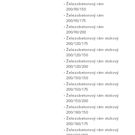
Železobetonový rám
200/90/150
Železobetonový rám
200/90/175
Železobetonový rám
200/90/200
Železobetonový rám vtokový
200/120/175
Železobetonový rám vtokový
200/120/150
Železobetonový rám vtokový
200/120/200
Železobetonový rám vtokový
200/150/150
Železobetonový rám vtokový
200/150/175
Železobetonový rám vtokový
200/150/200
Železobetonový rám vtokový
200/180/150
Železobetonový rám vtokový
200/180/175
Železobetonový rám vtokový