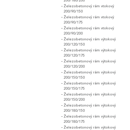
200/180/200
Železobetonový rám vtokový
200/90/150
Železobetonový rám vtokový
200/90/175
Železobetonový rám vtokový
200/90/200
Železobetonový rám výtokový
200/120/150
Železobetonový rám výtokový
200/120/175
Železobetonový rám výtokový
200/120/200
Železobetonový rám výtokový
200/150/150
Železobetonový rám výtokový
200/150/175
Železobetonový rám výtokový
200/150/200
Železobetonový rám výtokový
200/180/150
Železobetonový rám výtokový
200/180/175
Železobetonový rám výtokový