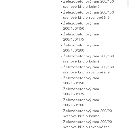
Železobetonový rám 200/150
svahové křídlo kolmé
Železobetonový rám 200/150
svahové křídlo rovnoběžné
Železobetonový rám
200/150/150
Železobetonový rám
200/150/175
Železobetonový rám
200/150/200
Železobetonový rám 200/180
svahové křídlo kolmé
Železobetonový rám 200/180
svahové křídlo rovnoběžné
Železobetonový rám
200/180/150
Železobetonový rám
200/180/175
Železobetonový rám
200/180/200
Železobetonový rám 200/90
svahové křídlo kolmé
Železobetonový rám 200/90
svahové křídlo rovnoběžné