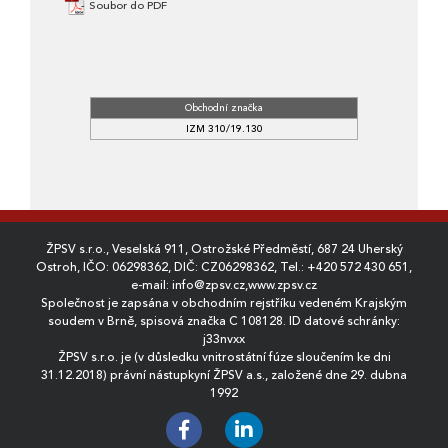
Soubor do PDF
Obchodní značka
IZM 310/19.130
ŽPSV s.r.o., Veselská 911, Ostrožské Předměstí, 687 24 Uherský
Ostroh, IČO: 06298362, DIČ: CZ06298362, Tel.:
+420 572 430 651
,
e-mail:
info@zpsv.cz
,
www.zpsv.cz
Společnost je zapsána v obchodním rejstříku vedeném Krajským
soudem v Brně, spisová značka C 108128. ID datové schránky:
j33nvxx
ŽPSV s.r.o. je (v důsledku vnitrostátní fúze sloučením ke dni
31.12.2018) právní nástupkyní ŽPSV a.s., založené dne 29. dubna
1992