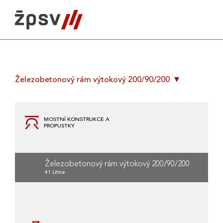
Skip
to
content
Železobetonový rám výtokový 200/90/200
MOSTNÍ KONSTRUKCE A
PROPUSTKY
Železobetonový rám výtokový 200/90/200
41 Litice