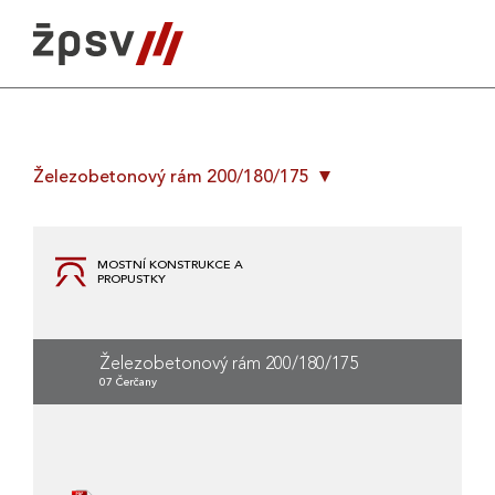
Skip
to
content
Železobetonový rám 200/180/175
MOSTNÍ KONSTRUKCE A
PROPUSTKY
Železobetonový rám 200/180/175
07 Čerčany