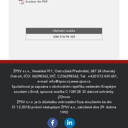
Soubor do PDF
Obchodní značka
IZM 313/19.105
ŽPSV s.r.o., Veselská 911, Ostrožské Předměstí, 687 24 Uherský
Ostroh, IČO: 06298362, DIČ: CZ06298362, Tel.:
+420 572 430 651
,
e-mail:
info@zpsv.cz
,
www.zpsv.cz
Společnost je zapsána v obchodním rejstříku vedeném Krajským
soudem v Brně, spisová značka C 108128. ID datové schránky:
j33nvxx
ŽPSV s.r.o. je (v důsledku vnitrostátní fúze sloučením ke dni
31.12.2018) právní nástupkyní ŽPSV a.s., založené dne 29. dubna
1992