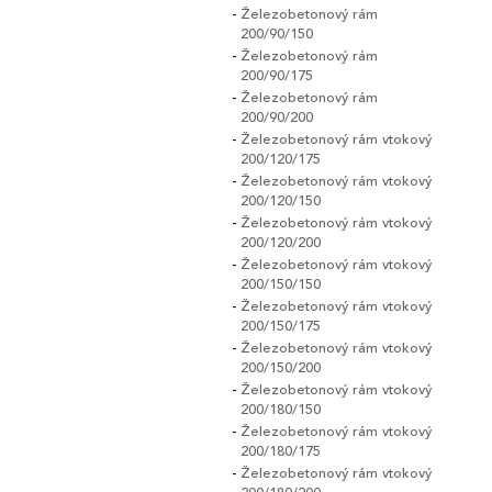
Železobetonový rám
200/90/150
Železobetonový rám
200/90/175
Železobetonový rám
200/90/200
Železobetonový rám vtokový
200/120/175
Železobetonový rám vtokový
200/120/150
Železobetonový rám vtokový
200/120/200
Železobetonový rám vtokový
200/150/150
Železobetonový rám vtokový
200/150/175
Železobetonový rám vtokový
200/150/200
Železobetonový rám vtokový
200/180/150
Železobetonový rám vtokový
200/180/175
Železobetonový rám vtokový