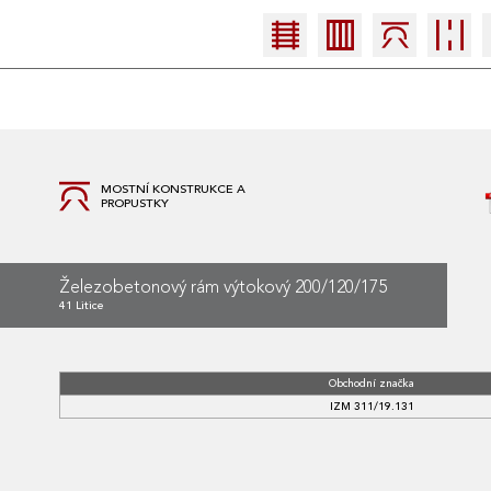
MOSTNÍ KONSTRUKCE A
PROPUSTKY
Železobetonový rám výtokový 200/120/175
41 Litice
Obchodní značka
IZM 311/19.131