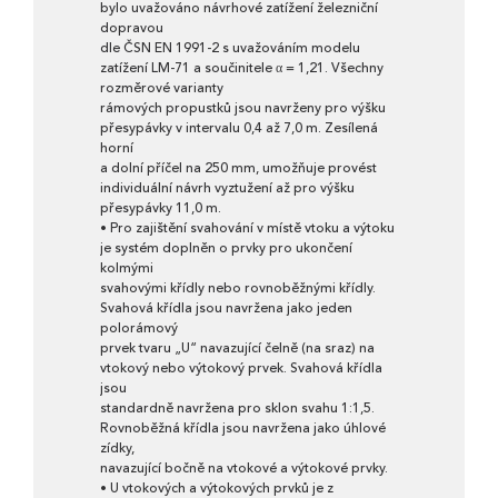
bylo uvažováno návrhové zatížení železniční
dopravou
dle ČSN EN 1991-2 s uvažováním modelu
zatížení LM-71 a součinitele α = 1,21. Všechny
rozměrové varianty
rámových propustků jsou navrženy pro výšku
přesypávky v intervalu 0,4 až 7,0 m. Zesílená
horní
a dolní příčel na 250 mm, umožňuje provést
individuální návrh vyztužení až pro výšku
přesypávky 11,0 m.
• Pro zajištění svahování v místě vtoku a výtoku
je systém doplněn o prvky pro ukončení
kolmými
svahovými křídly nebo rovnoběžnými křídly.
Svahová křídla jsou navržena jako jeden
polorámový
prvek tvaru „U“ navazující čelně (na sraz) na
vtokový nebo výtokový prvek. Svahová křídla
jsou
standardně navržena pro sklon svahu 1:1,5.
Rovnoběžná křídla jsou navržena jako úhlové
zídky,
navazující bočně na vtokové a výtokové prvky.
• U vtokových a výtokových prvků je z