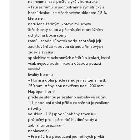
na minimalizaci počtu styků v konstrukci.
• Průřez rámů je jednostranně symetrický s
horní deskou se střechovitým sklonem 2,5 %,
která není
narušena žádnými kotevními úchyty.
Střechovitý sklon a přemístění montážních
úchytů na boční stěny
rámů usnadňují odtok vody, zabraňují její
zadržování za rubovou stranou římsových
zídek a zvyšují
spolehlivost ochranných nátěrů a izolací, které
však nejsou podmínkou z důvodu použití
vysoké
kvality betonu.
• Horní a dolní příčle rámu je navržena na tl.
250 mm, stěny jsou navrženy na tl. 200 mm.
Napojení horní
příčle se stěnou je zesíleno náběhy ve sklonu
1:1, napojení dolní příčle ze stěnou je zesíleno
náběhy
ve sklonu 1:2 (spodní náběhy zmenšují
průtočný profil při nízké hladině vody a
zabraňují usazovaní
naplavenin).
• Pro návrh a posouzení jednotlivých prvků