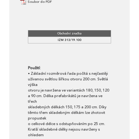
Soubor do PDF
Obchodní značka
IZM 313/19.100
Použití:
• Základní rozměrová řada počítá s nejčastěji
užívanou světlou šířkou otvoru 200 cm. Světlá
výška
otvoru je navržena ve variantách 180, 150, 120
a 90 cm. Délka prefabrikátů je navržena ve
třech
skladebných délkách 150, 175 a 200 cm. Díky
těmto třem skladebným délkám lze zhotovit
propustek
o celkové délce s odstupňováním po 25 cm.
Kratší skladebné délky nejsou navrženy s
ohledem