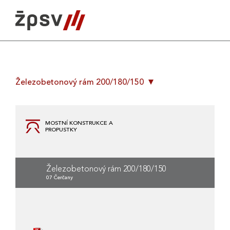
Skip
to
content
Železobetonový rám 200/180/150
MOSTNÍ KONSTRUKCE A
PROPUSTKY
Železobetonový rám 200/180/150
07 Čerčany