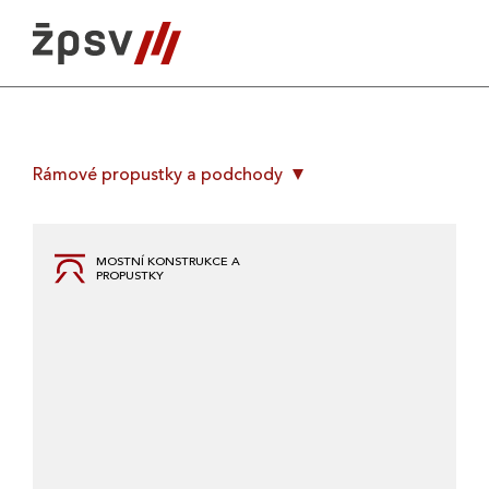
Skip
to
content
Rámové propustky a podchody
MOSTNÍ KONSTRUKCE A
PROPUSTKY