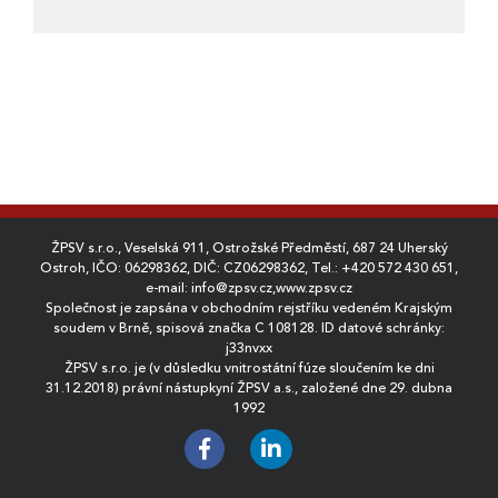
ŽPSV s.r.o., Veselská 911, Ostrožské Předměstí, 687 24 Uherský
Ostroh, IČO: 06298362, DIČ: CZ06298362, Tel.:
+420 572 430 651
,
e-mail:
info@zpsv.cz
,
www.zpsv.cz
Společnost je zapsána v obchodním rejstříku vedeném Krajským
soudem v Brně, spisová značka C 108128. ID datové schránky:
j33nvxx
ŽPSV s.r.o. je (v důsledku vnitrostátní fúze sloučením ke dni
31.12.2018) právní nástupkyní ŽPSV a.s., založené dne 29. dubna
1992